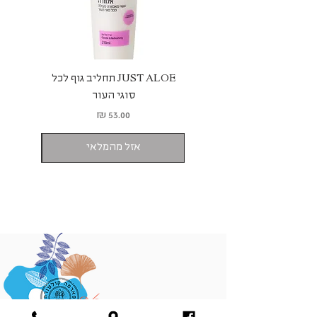
Daily use helps to slow the
skin's aging process.
JUST ALOE תחליב גוף לכל
 ALOE
סוגי העור
מחיר
אזל מהמלאי