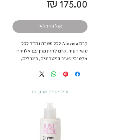
מחיר
אזל מהמלאי
קרם Alovera לכל מטרה נהדר לכל
סוגי העור, קרם לחות מזין עם אלוורה
אקטיבי עשיר בויטמינים, מינרלים,
מסייע בהמרצת אנזימים לחידוש תאים,
נוגדי חמצון ואלסטין.
שימוש יומיומי עוזר להאט את תהליך
ההזדקנות של העור.
אולי יעניין אותך גם
All purpose Alovera cream great for
all skin types, nourishing
moisturizer with activ Aloe rich with
vitamins, minerals, assists in
stimulating cell renewal enzymes,
anti-oxidants and elastin.