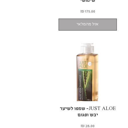
שימושי
מחיר
אזל מהמלאי
תצוגה מהירה
JUST ALOE- שמפו לשיער
יבש ופגום
מחיר