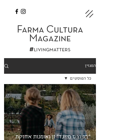
Farma Cultura
Magazine
#
livingmatters
המגזין
כל הפוסטים
כל הפוסטים
מה בעונה
דברים שאנחנו
אוהבים
שוטטות
אוכל ובית
"בגינרס מיינד" זן ואומנות אחזקת
Wellness