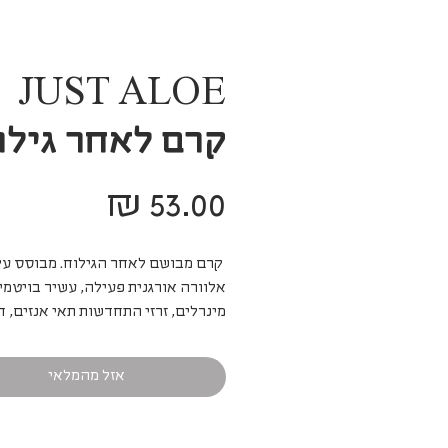
JUST ALOE
קרם לאחר גילו
מחיר
קרם מבושם לאחר הגילוח. מבוסס על
אלוורה אורגנית פעילה, עשיר בויטמינ
מינרלים, זרזי התחדשות תאי אנזים, ח
נוגדי חמצון, מרכיבים לחות אנטי
בקטריאליים. התחליב מתקן את הנזק
אזל מהמלאי
הנגרמים על ידי גילוח, מרכך את העור,
לחות ומגן מפני מפגעי אקלים ויובש.