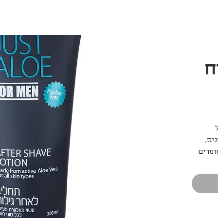
ח
ים,
ומרים
ים
 מוסיף.