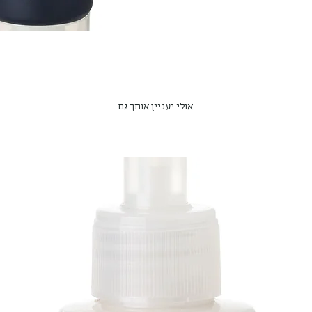
Just alo
researc
.Scente
אולי יעניין אותך גם
cat
moistur
the da
skin