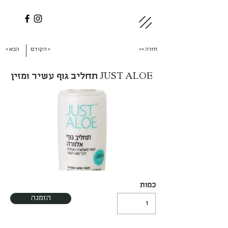
<< חזרה
הקודם >
< הבא
JUST ALOE תחליב גוף עשיר ומזין
כמות
הזמנה