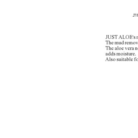
ת.
JUST ALOE's mu
The mud removes
The aloe vera n
adds moisture.
Also suitable fo