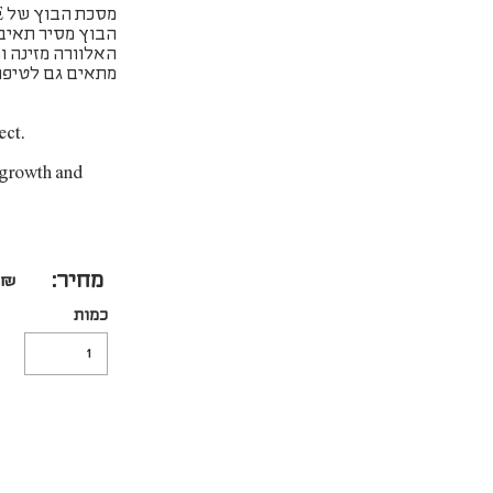
מסכת הבוץ של JUST ALOE משלבת בוץ מים המלח ואלוורה להשפעה מיידית.
הבוץ מסיר תאים 
האלוורה מזינה ו
מתאים גם לטיפו
ct.
l growth and
מחיר:
0 ₪
כמות