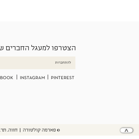
הצטרפו למעגל החברים ש
להתחברות
ebook
|
instagram
|
pinterest
© פארמה קולטורה | חווה. תרבות. חקלאות | המנים 19, מושב בני צי
>