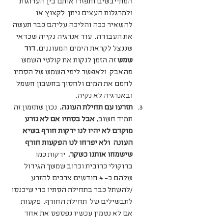
המתייבשים ותפזרו אותם בין הערוגות 
ולמרגלות העצים ניתן  לקצוץ או 
להשאיר ככה והליכה עליהם כבר תעשה 
את העבודה.  עוד אנרגיה נקייה שכדאי 
שננצל לקראת הימים המעוננים. 
דוד 
שמש 
זה הזמן לנקות את קולטי השמש 
מהאבק  ולאפשר לימי השמש של הסתיו 
לחמם את המים ולחסוך בחשבון חשמל 
ובאנרגיה לא נקיה. 
תזרעו עם תחילת העונה.  
נכון שתזמון זה 
תמיד חשוב,
 אבל בסתיו אם לא נזרע 
מוקדם לא יהיו לנו ירקות חורף בשיא 
העונה  ולא יפרחו לנו הפקעות חורף 
שישמחו אותנו כשקר.  
ירקות כמו 
ברוקולי כרובית וכרוב שמשך הגידול 
שלהם כ- 4 חודשים צרכים להזרע 
/להשתל כבר בתחילת הסתיו כדי שיכנסו 
לתבשילים של  תחילת החורף. 
פקעות
אם לא נטמין עכשיו נפספס את אחד 