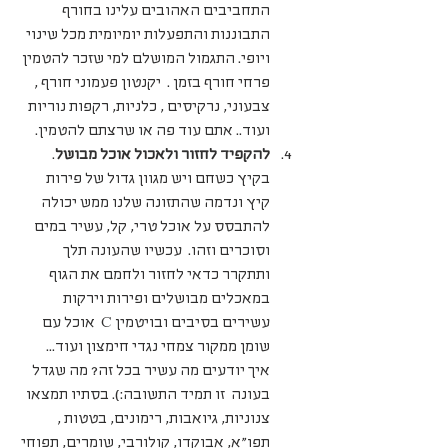
התחביבים האהובים עלינו בחורף 
התבוננות והתפעלות יומיומית מכל שינוי 
ויופי. התגמול המושלם למי שזכר להטמין 
פרחי חורף בזמן .  יקנטון פעמוני חורף , 
צבעוני, נרקיסים , כלניות, רקפות נוריות 
ועוד.. אתם עוד פה או שרצתם להטמין. 
להקפיד לחזור ולאכול אוכל מבושל
. 
בקיץ כשחם ויש מגוון גדול של פירות 
קיץ ונדמה שהתזונה שלנו ממש יכולה 
להתבסס על אוכל טרי, קל, עשיר במים 
וסוכרים וזהו.  עכשיו שהעונה תלך 
ותתקרר כדאי לחזור ולחמם את הגוף 
במאכלים מבושלים ופירות וירקות 
עשירים בסיבים ובויטמין C  אוכל עם 
שומן ממקור צמחי נגדי חימצון ועוד...  
איך יודעים מה עשיר בכל זה? מה שגדל 
בעונה  זו תמיד התשובה:). בסתיו תמצאו  
צנוניות, גיואבות, רימונים, בטטות , 
תפו"א, אבוקדו, קולורבי, שומרים, תפוחי 