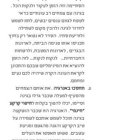
הסתיימה וזה הזמן לעקור ולנקות הכל . 
בגינה עם צמחים רב עונתיים כדאי 
לטפח לגזום ענפים יבשים, לתת לשמש 
לחדור לגינה ולהכין מקום לשתילה 
ולזריעת סתיו.  הסדר לא נשאר רק בחוץ 
תכניסו אותו פנימה הביתה, לארונות 
הבגדים , לארונות המטבח, ולרשתות 
החברתיות...    לנקות לנקות.... לזה הזמן 
להוציא את המינימליזם שבכם והתכונן 
לקראת העונה הקרה שיהיה לכם נעים 
ומחמם.  
תחסכו באנרגיה
 . את אותם הצמחים 
מהסעיף למעלה שכבר גדלו בגינה 
וסיימו, יכלו להפוך בקלות ל
חיפוי קרקע 
"חינמי"
.  האנרגיה הזו שכבר הושקעה 
בגינה תוכל לשמש אותכם לשמירה על 
טיב הקרקע והגנה מהגשם ומניעת 
עשבים.  פשוט תאספו את העלים 