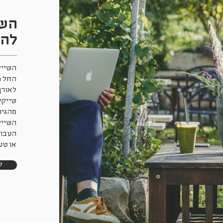
השי
להת
השייק
לאורך
שייקי
מהגינ
השייק
העבוד
או טע
ק