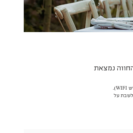
חווה נמצאת
מקום לשבת, להפגש ולארח. לאורך כל היום אנשים יושבים בה ועובדים בה (יש WIFI).
 לשבת על