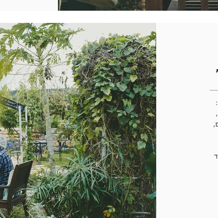
:
,
ד