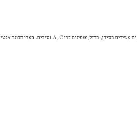
ירוק- בניהם העלים הירוקים עשירים בסידן,  ברזל, וטמינים כמו A , C  