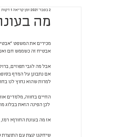
2 בפבר׳ 2021
זמן קריאה 1 דקות
מה בעונה
מכירים את המשפט "אבטיח 
אבטיח זה כשממש חם ואנחנ
אבל מה לגבי תפוזים, ברוקו
אם נתבונן על המדף בסופר
למרות שהוא נחוץ לנו בחור
החיים בחווה, מלמדים אותנ
 לכן הפינה הזאת בבלוג מוקדשת לעדכון עונתי שידריך אותנו ואת הקהילה שלנו בקניה חכמה ובריאה יותר.
אז מה בעונת החורף? רמז, 
שיחקנו קצת עם התוצרת של