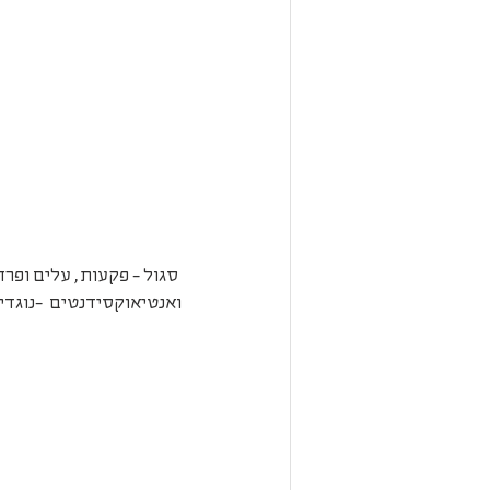
 סגול - פקעות , עלים ופרח
ואנטיאוקסידנטים  -נוגדי 