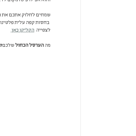
והוא אפילו פינה מקום לד
שמחים לחלוק אתכם את הראי
 בחסות קפה עלית פלטינום -  על השגרה החדשה שלנו. בטח תגלו בראיון לפחות אחד מהערסלים הכחולים שלנו:)
לצפייה  
הקליקו כאן 
מה
 הערסל הכחול 
שלכם
?