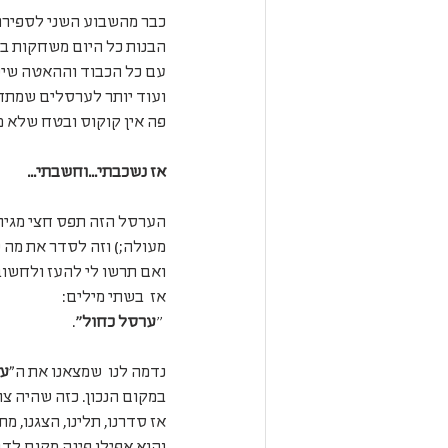
כבר מהשבוע השני לספירת ה
הבנות כל היום משחקות בו
עם כל הכבוד וההאטה שיש
ועוד יותר לערסלים שמתחו 
פה אין קוקוס ובטח שלא מ
אז נשכבתי...וחשבתי...
הערסל הזה תפס חצי מגיר
מעולה;) וזה לסדר את מה 
ואם תרשו לי להעז ולחשו
אז  בשתי מילים:
 ״
ערסל כחול״
.  
נדמה לנו  שמצאנו את ה"
ער
במקום הנכון. כזה שהיה צר
אז סדרנו, תלינו, הצגנו, 