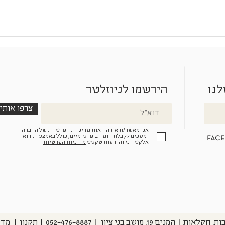
למי קראת עונת מעבר? סתיו
המשך
לנו
הירשמו לניוזלטר
צרפו אותי
אני מאשר/ת את הוראות מדיניות הפרטיות של החברה
fac
ומסכים לקבלת חומרים פרסומיים, כולל באמצעות דואר
אלקטרוני והודעות טקסט
מדיניות הפרטיות
ון | 052-476-8887⁩ | תקנון | מדיניות פרטיות |