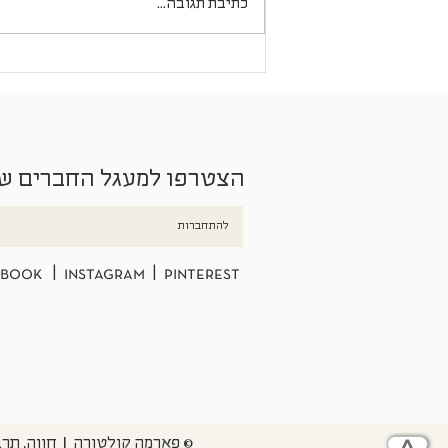
כתיבת תגובה...
"בגינרס מיינד" זן ואומנות אחזקת
הגינה
הצטרפו למעגל החברים ש
להתחברות
ebook
|
instagram
|
pinterest
© פארמה קולטורה | חווה. תרבות. חקלאות | המנים 19, מושב בני צי
>