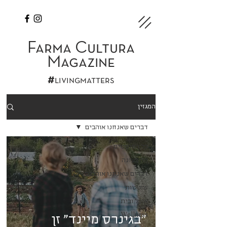
Farma Cultura
Magazine
#
livingmatters
המגזין
דברים שאנחנו אוהבים
כל הפוסטים
מה בעונה
דברים שאנחנו אוהבים
שוטטות
אוכל ובית
Wellness
"בגינרס מיינד" זן