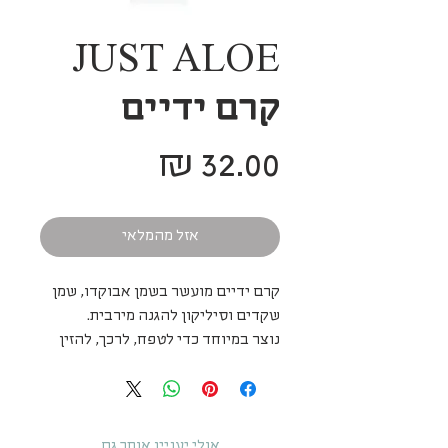
JUST ALOE
קרם ידיים
מחיר
אזל מהמלאי
קרם ידיים מועשר בשמן אבוקדו, שמן
שקדים וסיליקון להגנה מירבית.
נוצר במיוחד כדי לטפח, לרכך, להזין
ולהגן על הידיים והמרפקים.
מונע יובש, סדקים, גירוי בעור
ואדמומיות, נספג בקלות ומשאיר את
העור חלק ועדין לאורך זמן.
אולי יעניין אותך גם