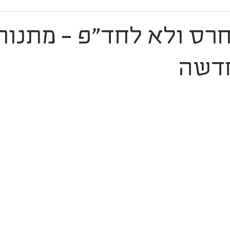
רס ולא לחד"פ - מתנות
דשה