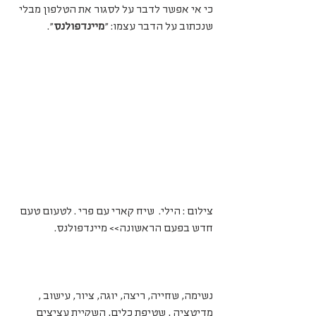
כי אי אפשר לדבר על לסגור את הטלפון מבלי 
שנכתוב על הדבר עצמו: "
מיינדפולנס
".
צילום : הילי.  שיח קארי עם פרי . לטעום טעם 
חדש בפעם הראשונה>> מיינדפולנס.
נשימה, שחייה, ריצה, יוגה, ציור, עישוב , 
מדיטציה , שטיפת כלים, השקיית עציצים  