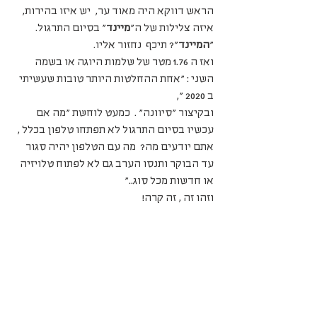
הראש דווקא היה מאוד ער,  יש איזו בהירות, 
איזה צלילות של ה"
מיינד
" בסיום התרגול.  
"
המיינד
"? תיכף  נחזור אליו.
ואז ה 1.76 מטר של שלמות היוגה או בשמה 
השני : "אחת ההחלטות היותר טובות שעשיתי 
ב 2020 ",
ובקיצור "סיוונה" .  כמעט לוחשת "מה אם 
עכשיו בסיום התרגול לא תפתחו טלפון בכלל , 
אתם יודעים מה?  מה עם הטלפון יהיה סגור 
עד הבוקר ותנסו הערב גם לא לפתוח טלויזיה 
או חדשות מכל סוג.."
וזהו זה , זה קרה!