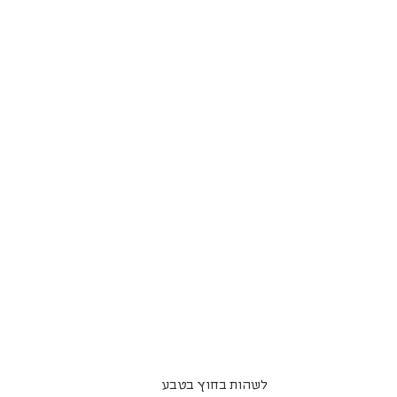
לשהות בחוץ בטבע 