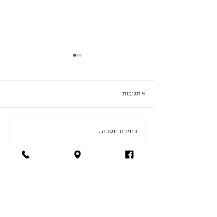
4 תגובות
למי קראת עונת מעבר? סתיו
כתיבת תגובה...
החדשות ביותר
Rose June
לפני 18 שעות
Finding a healthy balance between technology 
and real-world interaction is crucial for child 